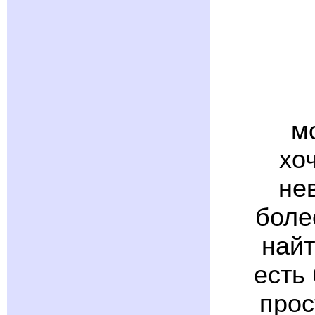
м
хо
не
боле
найт
есть
прос