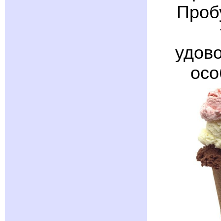
Проб
удово
осо