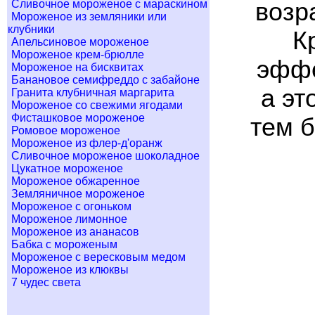
возр
Сливочное мороженое с мараскином
Мороженое из земляники или
клубники
К
Апельсиновое мороженое
Мороженое крем-брюлле
эффе
Мороженое на бисквитах
Банановое семифреддо с забайоне
а эт
Гранита клубничная маргарита
Мороженое со свежими ягодами
Фисташковое мороженое
тем б
Ромовое мороженое
Мороженое из флер-д'оранж
Сливочное мороженое шоколадное
Цукатное мороженое
Мороженое обжаренное
Земляничное мороженое
Мороженое с огоньком
Мороженое лимонное
Мороженое из ананасов
Бабка с мороженым
Мороженое с вересковым медом
Мороженое из клюквы
7 чудес света