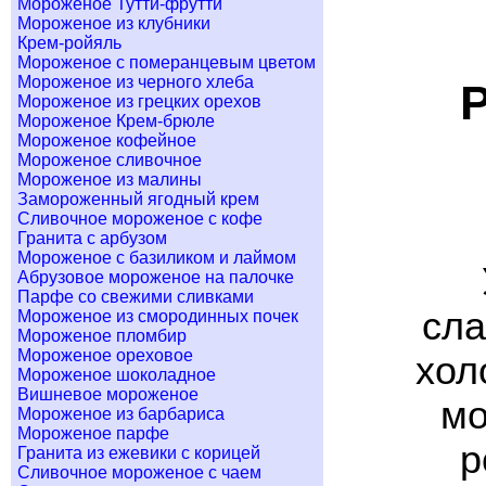
Мороженое Тутти-фрутти
Мороженое из клубники
Крем-ройяль
Мороженое с померанцевым цветом
Мороженое из черного хлеба
Мороженое из грецких орехов
Мороженое Крем-брюле
Мороженое кофейное
Мороженое сливочное
Мороженое из малины
Замороженный ягодный крем
Сливочное мороженое с кофе
Гранита с арбузом
Мороженое с базиликом и лаймом
Абрузовое мороженое на палочке
Парфе со свежими сливками
сла
Мороженое из смородинных почек
Мороженое пломбир
Мороженое ореховое
хол
Мороженое шоколадное
Вишневое мороженое
мо
Мороженое из барбариса
Мороженое парфе
р
Гранита из ежевики с корицей
Сливочное мороженое с чаем