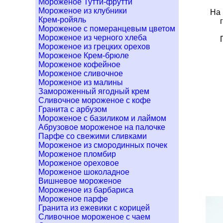
Мороженое Тутти-фрутти
Мороженое из клубники
На 
Крем-ройяль
Мороженое с померанцевым цветом
Мороженое из черного хлеба
Мороженое из грецких орехов
Мороженое Крем-брюле
Мороженое кофейное
Мороженое сливочное
Мороженое из малины
Замороженный ягодный крем
Сливочное мороженое с кофе
Гранита с арбузом
Мороженое с базиликом и лаймом
Абрузовое мороженое на палочке
Парфе со свежими сливками
Мороженое из смородинных почек
Мороженое пломбир
Мороженое ореховое
Мороженое шоколадное
Вишневое мороженое
Мороженое из барбариса
Мороженое парфе
Гранита из ежевики с корицей
Сливочное мороженое с чаем