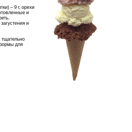
тки) – 9 г, орехи
готовленные и
еть.
 загустения и
, тщательно
 формы для