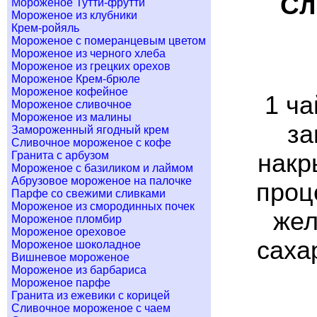
Сл
Мороженое Тутти-фрутти
Мороженое из клубники
Крем-ройяль
Мороженое с померанцевым цветом
Мороженое из черного хлеба
Мороженое из грецких орехов
Мороженое Крем-брюле
Мороженое кофейное
1 ча
Мороженое сливочное
Мороженое из малины
за
Замороженный ягодный крем
Сливочное мороженое с кофе
Гранита с арбузом
накр
Мороженое с базиликом и лаймом
Абрузовое мороженое на палочке
проц
Парфе со свежими сливками
Мороженое из смородинных почек
жел
Мороженое пломбир
Мороженое ореховое
сахар
Мороженое шоколадное
Вишневое мороженое
Мороженое из барбариса
Мороженое парфе
Гранита из ежевики с корицей
Сливочное мороженое с чаем