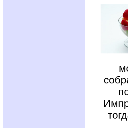
м
собр
п
Импр
тог