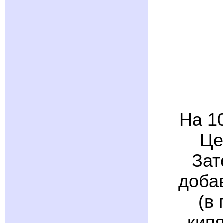
На 10
Це
Зат
доба
(в
кип