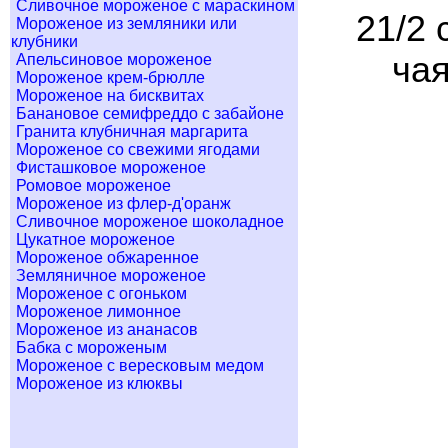
Сливочное мороженое с мараскином
21/2 
Мороженое из земляники или
клубники
чая
Апельсиновое мороженое
Мороженое крем-брюлле
Мороженое на бисквитах
Банановое семифреддо с забайоне
Гранита клубничная маргарита
Мороженое со свежими ягодами
Фисташковое мороженое
Ромовое мороженое
Мороженое из флер-д'оранж
Сливочное мороженое шоколадное
Цукатное мороженое
Мороженое обжаренное
Земляничное мороженое
Мороженое с огоньком
Мороженое лимонное
Мороженое из ананасов
Бабка с мороженым
Мороженое с вересковым медом
Мороженое из клюквы