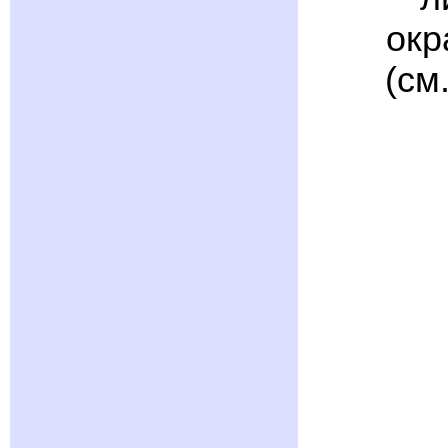
окр
(см