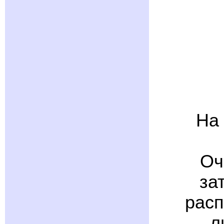
На 
Оч
за
расп
л