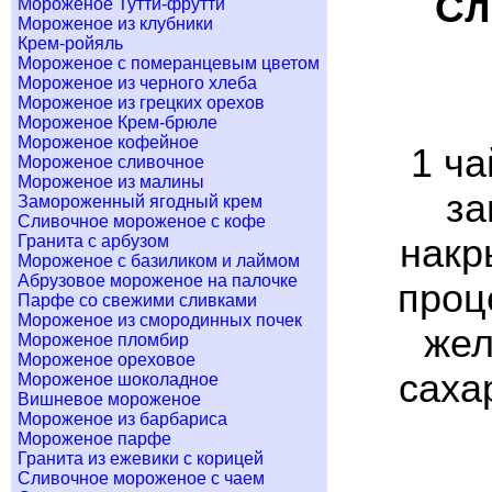
Сл
Мороженое Тутти-фрутти
Мороженое из клубники
Крем-ройяль
Мороженое с померанцевым цветом
Мороженое из черного хлеба
Мороженое из грецких орехов
Мороженое Крем-брюле
Мороженое кофейное
1 ча
Мороженое сливочное
Мороженое из малины
за
Замороженный ягодный крем
Сливочное мороженое с кофе
Гранита с арбузом
накр
Мороженое с базиликом и лаймом
Абрузовое мороженое на палочке
проц
Парфе со свежими сливками
Мороженое из смородинных почек
жел
Мороженое пломбир
Мороженое ореховое
сахар
Мороженое шоколадное
Вишневое мороженое
Мороженое из барбариса
Мороженое парфе
Гранита из ежевики с корицей
Сливочное мороженое с чаем