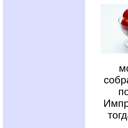
м
собр
п
Импр
тог