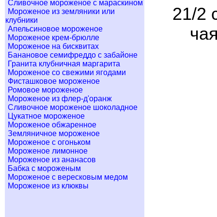
Сливочное мороженое с мараскином
21/2 
Мороженое из земляники или
клубники
чая
Апельсиновое мороженое
Мороженое крем-брюлле
Мороженое на бисквитах
Банановое семифреддо с забайоне
Гранита клубничная маргарита
Мороженое со свежими ягодами
Фисташковое мороженое
Ромовое мороженое
Мороженое из флер-д'оранж
Сливочное мороженое шоколадное
Цукатное мороженое
Мороженое обжаренное
Земляничное мороженое
Мороженое с огоньком
Мороженое лимонное
Мороженое из ананасов
Бабка с мороженым
Мороженое с вересковым медом
Мороженое из клюквы