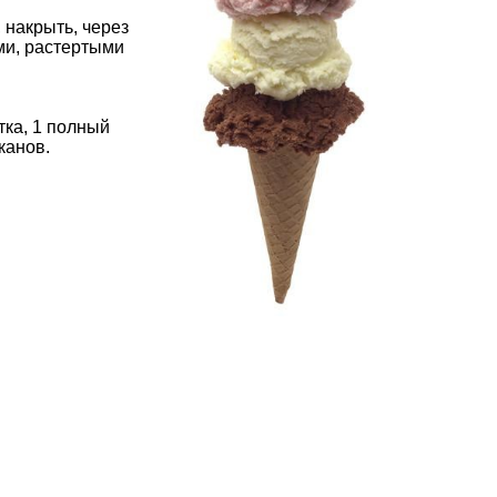
 накрыть, через
ми, растертыми
тка, 1 полный
аканов.