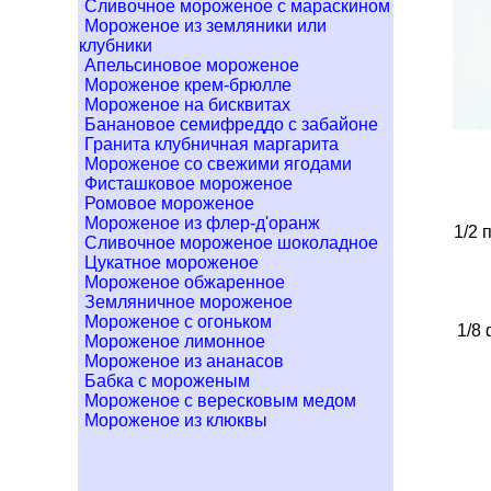
Сливочное мороженое с мараскином
Мороженое из земляники или
клубники
Апельсиновое мороженое
Мороженое крем-брюлле
Мороженое на бисквитах
Банановое семифреддо с забайоне
Гранита клубничная маргарита
Мороженое со свежими ягодами
Фисташковое мороженое
Ромовое мороженое
Мороженое из флер-д'оранж
1/2 
Сливочное мороженое шоколадное
Цукатное мороженое
Мороженое обжаренное
Земляничное мороженое
Мороженое с огоньком
1/8 
Мороженое лимонное
Мороженое из ананасов
Бабка с мороженым
Мороженое с вересковым медом
Мороженое из клюквы