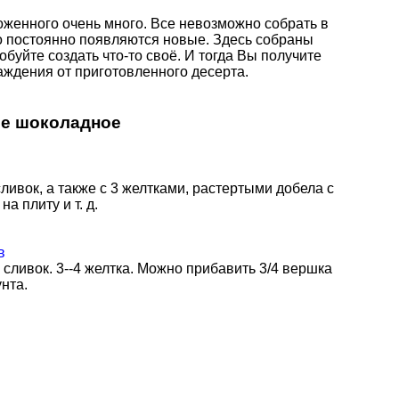
женного очень много. Все невозможно собрать в
то постоянно появляются новые. Здесь собраны
буйте создать что-то своё. И тогда Вы получите
ждения от приготовленного десерта.
е шоколадное
сливок, а также с 3 желтками, растертыми добела с
а плиту и т. д.
в
на сливок. 3--4 желтка. Можно прибавить 3/4 вершка
нта.