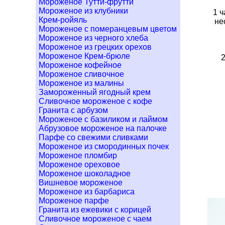
Мороженое Тутти-фрутти
Мороженое из клубники
1 ч
Крем-ройяль
не
Мороженое с померанцевым цветом
Мороженое из черного хлеба
Мороженое из грецких орехов
Мороженое Крем-брюле
2
Мороженое кофейное
Мороженое сливочное
Мороженое из малины
Замороженный ягодный крем
Сливочное мороженое с кофе
Гранита с арбузом
Мороженое с базиликом и лаймом
Абрузовое мороженое на палочке
Парфе со свежими сливками
Мороженое из смородинных почек
Мороженое пломбир
Мороженое ореховое
Мороженое шоколадное
Вишневое мороженое
Мороженое из барбариса
Мороженое парфе
Гранита из ежевики с корицей
Сливочное мороженое с чаем