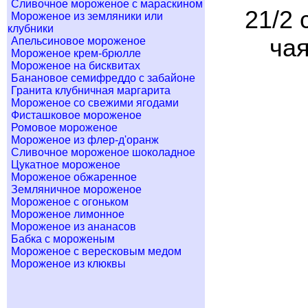
Сливочное мороженое с мараскином
21/2 
Мороженое из земляники или
клубники
чая
Апельсиновое мороженое
Мороженое крем-брюлле
Мороженое на бисквитах
Банановое семифреддо с забайоне
Гранита клубничная маргарита
Мороженое со свежими ягодами
Фисташковое мороженое
Ромовое мороженое
Мороженое из флер-д'оранж
Сливочное мороженое шоколадное
Цукатное мороженое
Мороженое обжаренное
Земляничное мороженое
Мороженое с огоньком
Мороженое лимонное
Мороженое из ананасов
Бабка с мороженым
Мороженое с вересковым медом
Мороженое из клюквы