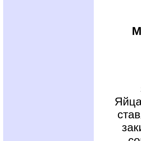
М
Яйца
став
зак
со