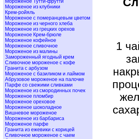
Сл
Мороженое Тутти-фрутти
Мороженое из клубники
Крем-ройяль
Мороженое с померанцевым цветом
Мороженое из черного хлеба
Мороженое из грецких орехов
Мороженое Крем-брюле
Мороженое кофейное
1 ча
Мороженое сливочное
Мороженое из малины
за
Замороженный ягодный крем
Сливочное мороженое с кофе
Гранита с арбузом
накр
Мороженое с базиликом и лаймом
Абрузовое мороженое на палочке
проц
Парфе со свежими сливками
Мороженое из смородинных почек
жел
Мороженое пломбир
Мороженое ореховое
сахар
Мороженое шоколадное
Вишневое мороженое
Мороженое из барбариса
Мороженое парфе
Гранита из ежевики с корицей
Сливочное мороженое с чаем