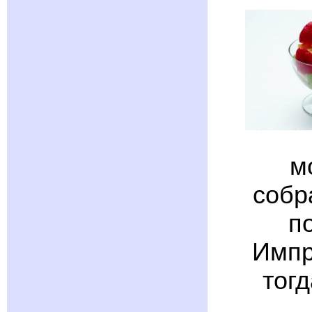
м
собр
п
Импр
тог