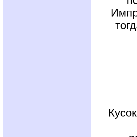
п
Импр
тог
Кусок