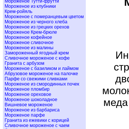
Мороженое Тутти-фрутти
Мороженое из клубники
Крем-ройяль
Мороженое с померанцевым цветом
Мороженое из черного хлеба
Мороженое из грецких орехов
Мороженое Крем-брюле
Мороженое кофейное
Мороженое сливочное
Мороженое из малины
Ин
Замороженный ягодный крем
Сливочное мороженое с кофе
Гранита с арбузом
стр
Мороженое с базиликом и лаймом
Абрузовое мороженое на палочке
дв
Парфе со свежими сливками
Мороженое из смородинных почек
молок
Мороженое пломбир
Мороженое ореховое
меда
Мороженое шоколадное
Вишневое мороженое
Мороженое из барбариса
Мороженое парфе
Гранита из ежевики с корицей
Сливочное мороженое с чаем