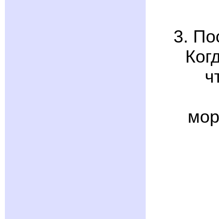
3. По
Ког
ч
мор