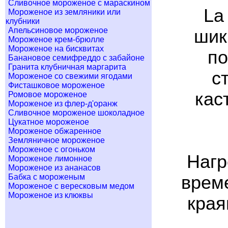
Сливочное мороженое с мараскином
La
Мороженое из земляники или
клубники
Апельсиновое мороженое
шик
Мороженое крем-брюлле
Мороженое на бисквитах
по
Банановое семифреддо с забайоне
Гранита клубничная маргарита
с
Мороженое со свежими ягодами
Фисташковое мороженое
кас
Ромовое мороженое
Мороженое из флер-д'оранж
Сливочное мороженое шоколадное
Цукатное мороженое
Мороженое обжаренное
Земляничное мороженое
Мороженое с огоньком
Нагр
Мороженое лимонное
Мороженое из ананасов
Бабка с мороженым
врем
Мороженое с вересковым медом
Мороженое из клюквы
края