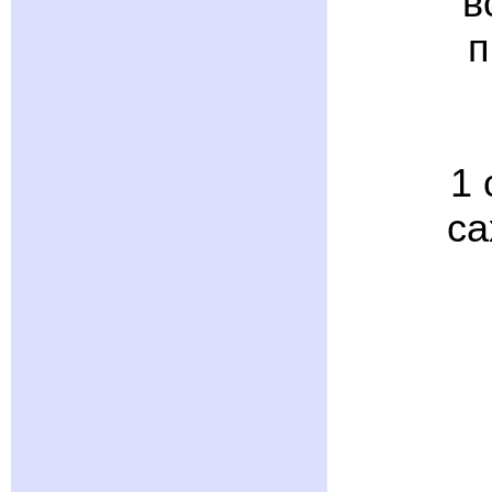
в
п
1 
са