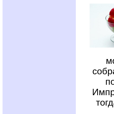
м
собр
п
Импр
тог