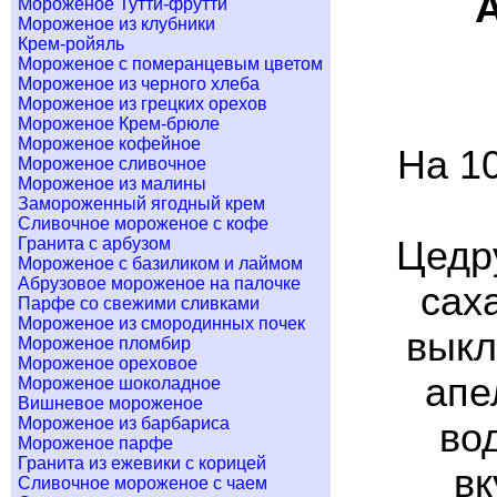
Мороженое Тутти-фрутти
Мороженое из клубники
Крем-ройяль
Мороженое с померанцевым цветом
Мороженое из черного хлеба
Мороженое из грецких орехов
Мороженое Крем-брюле
Мороженое кофейное
На 10
Мороженое сливочное
Мороженое из малины
Замороженный ягодный крем
Сливочное мороженое с кофе
Гранита с арбузом
Цедру
Мороженое с базиликом и лаймом
Абрузовое мороженое на палочке
сах
Парфе со свежими сливками
Мороженое из смородинных почек
выкл
Мороженое пломбир
Мороженое ореховое
апе
Мороженое шоколадное
Вишневое мороженое
Мороженое из барбариса
во
Мороженое парфе
Гранита из ежевики с корицей
вк
Сливочное мороженое с чаем