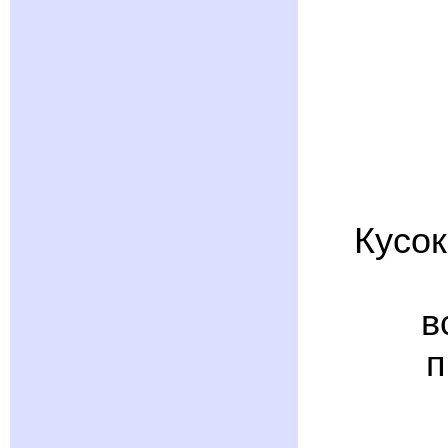
Кусок
в
п