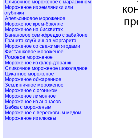
Сливочное мороженое с мараскином
ко
Мороженое из земляники или
клубники
пр
Апельсиновое мороженое
Мороженое крем-брюлле
Мороженое на бисквитах
Банановое семифреддо с забайоне
Гранита клубничная маргарита
Мороженое со свежими ягодами
Фисташковое мороженое
Ромовое мороженое
Мороженое из флер-д'оранж
Сливочное мороженое шоколадное
Цукатное мороженое
Мороженое обжаренное
Земляничное мороженое
Мороженое с огоньком
Мороженое лимонное
Мороженое из ананасов
Бабка с мороженым
Мороженое с вересковым медом
Мороженое из клюквы