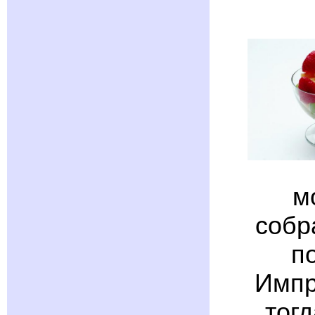
м
собр
п
Импр
тог