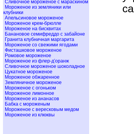
Сливочное мороженое с мараскином
са
Мороженое из земляники или
клубники
Апельсиновое мороженое
Мороженое крем-брюлле
Мороженое на бисквитах
Банановое семифреддо с забайоне
Гранита клубничная маргарита
Мороженое со свежими ягодами
Фисташковое мороженое
Ромовое мороженое
Мороженое из флер-д'оранж
Сливочное мороженое шоколадное
Цукатное мороженое
Мороженое обжаренное
Земляничное мороженое
Мороженое с огоньком
Мороженое лимонное
Мороженое из ананасов
Бабка с мороженым
Мороженое с вересковым медом
Мороженое из клюквы