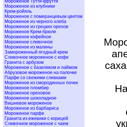
Мороженое Тутти-фрутти
Мороженое из клубники
Крем-ройяль
Мороженое с померанцевым цветом
Мороженое из черного хлеба
Мороженое из грецких орехов
Мороженое Крем-брюле
Мороженое кофейное
Моро
Мороженое сливочное
Мороженое из малины
апе
Замороженный ягодный крем
Сливочное мороженое с кофе
Гранита с арбузом
саха
Мороженое с базиликом и лаймом
Абрузовое мороженое на палочке
Парфе со свежими сливками
Мороженое из смородинных почек
На
Мороженое пломбир
Мороженое ореховое
Мороженое шоколадное
Вишневое мороженое
Мороженое из барбариса
Мороженое парфе
Гранита из ежевики с корицей
ук
Сливочное мороженое с чаем