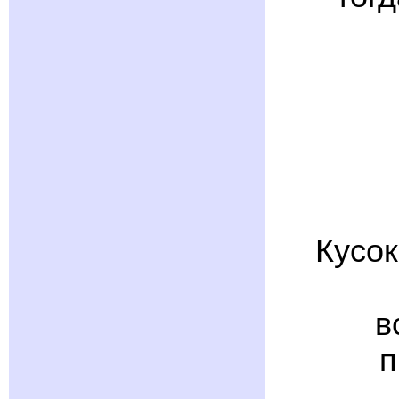
Кусок
в
п