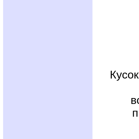
Кусок
в
п