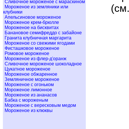
Сливочное мороженое с мараскином
(см
Мороженое из земляники или
клубники
Апельсиновое мороженое
Мороженое крем-брюлле
Мороженое на бисквитах
Банановое семифреддо с забайоне
Гранита клубничная маргарита
Мороженое со свежими ягодами
Фисташковое мороженое
Ромовое мороженое
Мороженое из флер-д'оранж
Сливочное мороженое шоколадное
Цукатное мороженое
Мороженое обжаренное
Земляничное мороженое
Мороженое с огоньком
Мороженое лимонное
Мороженое из ананасов
Бабка с мороженым
Мороженое с вересковым медом
Мороженое из клюквы