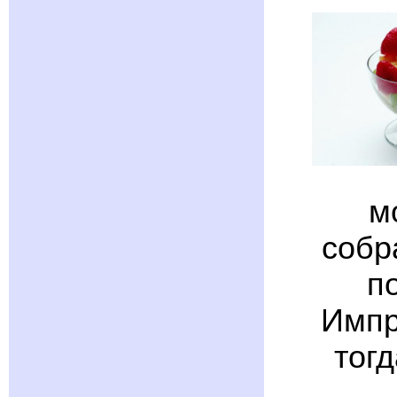
м
собр
п
Импр
тог