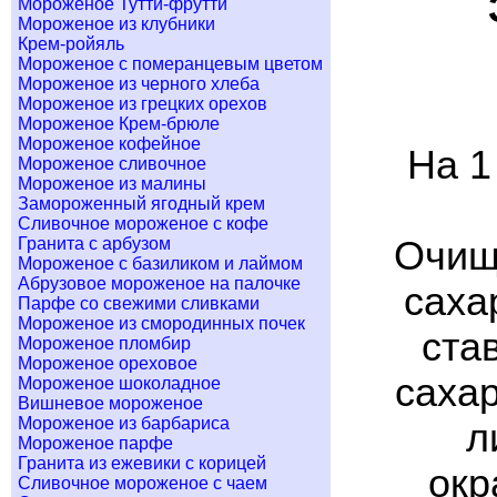
Мороженое Тутти-фрутти
Мороженое из клубники
Крем-ройяль
Мороженое с померанцевым цветом
Мороженое из черного хлеба
Мороженое из грецких орехов
Мороженое Крем-брюле
Мороженое кофейное
На 1
Мороженое сливочное
Мороженое из малины
Замороженный ягодный крем
Сливочное мороженое с кофе
Гранита с арбузом
Очищ
Мороженое с базиликом и лаймом
Абрузовое мороженое на палочке
саха
Парфе со свежими сливками
Мороженое из смородинных почек
ста
Мороженое пломбир
Мороженое ореховое
сахар
Мороженое шоколадное
Вишневое мороженое
Мороженое из барбариса
л
Мороженое парфе
Гранита из ежевики с корицей
окр
Сливочное мороженое с чаем