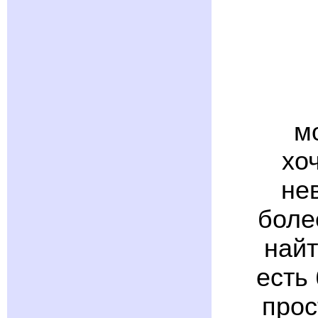
м
хо
не
боле
найт
есть
прос