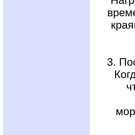
Нагр
врем
края
3. По
Ког
ч
мор