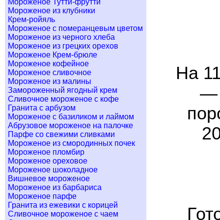
Мороженое Тутти-фрутти
Мороженое из клубники
Крем-ройяль
Мороженое с померанцевым цветом
Мороженое из черного хлеба
Мороженое из грецких орехов
Мороженое Крем-брюле
Мороженое кофейное
На 11
Мороженое сливочное
Мороженое из малины
— 
Замороженный ягодный крем
Сливочное мороженое с кофе
Гранита с арбузом
пор
Мороженое с базиликом и лаймом
Абрузовое мороженое на палочке
20
Парфе со свежими сливками
Мороженое из смородинных почек
Мороженое пломбир
Мороженое ореховое
Мороженое шоколадное
Вишневое мороженое
Мороженое из барбариса
Мороженое парфе
Гранита из ежевики с корицей
Гот
Сливочное мороженое с чаем