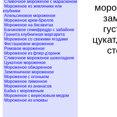
Сливочное мороженое с мараскином
моро
Мороженое из земляники или
клубники
за
Апельсиновое мороженое
Мороженое крем-брюлле
Мороженое на бисквитах
гу
Банановое семифреддо с забайоне
Гранита клубничная маргарита
цукат
Мороженое со свежими ягодами
Фисташковое мороженое
ст
Ромовое мороженое
Мороженое из флер-д'оранж
Сливочное мороженое шоколадное
Цукатное мороженое
Мороженое обжаренное
Земляничное мороженое
Мороженое с огоньком
Мороженое лимонное
Мороженое из ананасов
Бабка с мороженым
Мороженое с вересковым медом
Мороженое из клюквы