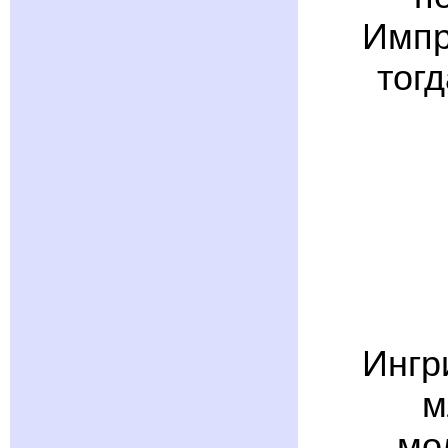
Импр
тог
Ингр
м
мо