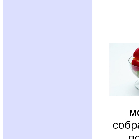
м
собр
п