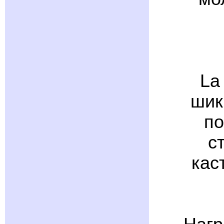
La
шик
по
с
кас