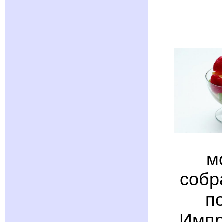
м
собр
п
Импр