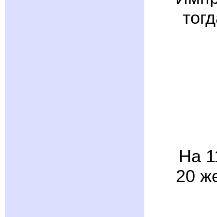
тог
На 1
20 ж