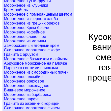
Мороженое Тутти-фрутти
Мороженое из клубники
Крем-ройяль
Мороженое с померанцевым цветом
Мороженое из черного хлеба
Мороженое из грецких орехов
Мороженое Крем-брюле
Мороженое кофейное
Кусо
Мороженое сливочное
Мороженое из малины
вани
Замороженный ягодный крем
Сливочное мороженое с кофе
Гранита с арбузом
сме
Мороженое с базиликом и лаймом
Абрузовое мороженое на палочке
вз
Парфе со свежими сливками
Мороженое из смородинных почек
проце
Мороженое пломбир
Мороженое ореховое
Мороженое шоколадное
Вишневое мороженое
Мороженое из барбариса
Мороженое парфе
Гранита из ежевики с корицей
Сливочное мороженое с чаем