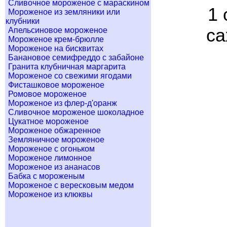
Сливочное мороженое с мараскином
1 
Мороженое из земляники или
клубники
са
Апельсиновое мороженое
Мороженое крем-брюлле
Мороженое на бисквитах
Банановое семифреддо с забайоне
Гранита клубничная маргарита
Мороженое со свежими ягодами
Фисташковое мороженое
Ромовое мороженое
Мороженое из флер-д'оранж
Сливочное мороженое шоколадное
Цукатное мороженое
Мороженое обжаренное
Земляничное мороженое
Мороженое с огоньком
Мороженое лимонное
Мороженое из ананасов
Бабка с мороженым
Мороженое с вересковым медом
Мороженое из клюквы