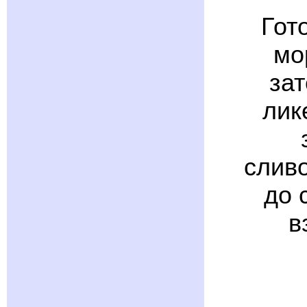
Гот
мо
за
лик
слив
до 
в